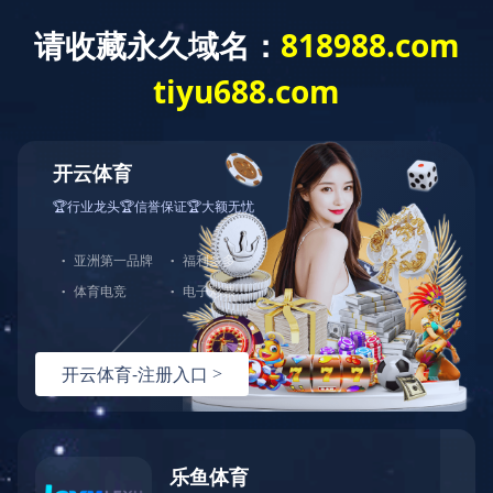
leyu乐鱼·官方web站登录入口-乐鱼(中国)欢迎您！客服
中文站
English
|
热线：0576-82728666-0
首页
>>
新闻中心
新闻中心
参加2019年ISPO德国慕尼黑体育用
11
品展
11
我司将参加2019年ISPO德国慕尼黑 体育用品展 展位
号：C1 231 参展时间：2019年2月3-6日 欢迎海内外