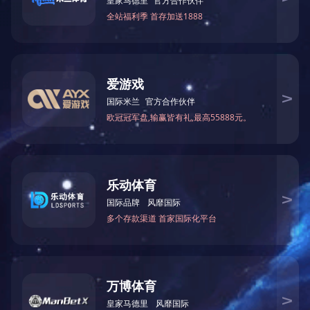
效支撑了销售市场的扩张，提高了市场竞争力。
公司总部位于浙江省台州市椒江区，拥有福建龙岩和印度尼西
亚两大产业基地，主要生产基地位于福建省龙岩市连城县，工厂占地
面积230余
亩，拥有全自动激光切割机，全自动注塑成型线，全自动吹
塑成型线等自动化设备300余台，已具备年产300万套体育用品的产
能。康莱股份凭借多年的体育用品研发经验以及众多专利技术的支
撑，运用智慧体育概念创新产业模式，将虚拟化的信息网络技术和物
理化的智能制造技术进行融合，自主研发并取得近百项
境内外
专利及
50余项软件著作权，其中
境内发明专利14项，申请中的发明专利4项，
境外专利3项。子公司福建康莱宝荣获国家级“
高新技术企业
”、“
福建
省专精特新中小企业
”、“福建省科技小巨人领军企业”、“龙岩市科技
型中小企业”、“龙岩市企业技术中心”
、“
2023福建省创新型民营企业
100强”等奖项或荣誉。
公司导入美国丹纳赫DBS精益管理，并持续投入大量的资源进行
全流程的精益改造，实现ERP系统全流程管控，并通过ISO9001、
ISO14001、ISO28001、BSCI、FSC等管理体系认证。
康莱股份将运用资本杠杆，创新产业模式，打造运动健康生态
圈，真正实现康莱股份所倡导的体育科技化、智能化、娱乐化、国际